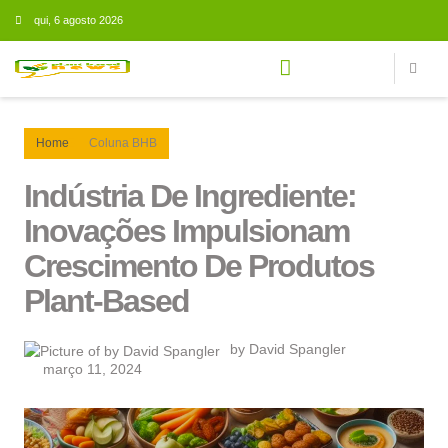
qui, 6 agosto 2026
NOVIDADES DA PLANT-BASED TECH
Home
Coluna BHB
Indústria De Ingrediente:
Inovações Impulsionam
Crescimento De Produtos
Plant-Based
by David Spangler
março 11, 2024