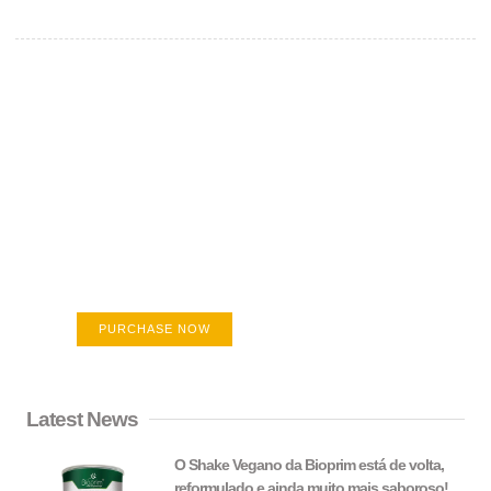
Create a new perspective on life
Your Ads Here (365 x 270 area)
PURCHASE NOW
Latest News
O Shake Vegano da Bioprim está de volta,
reformulado e ainda muito mais saboroso!